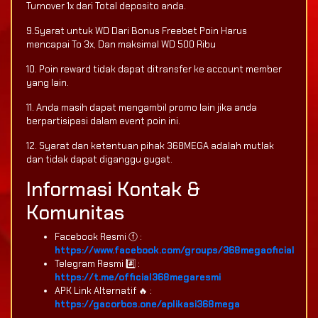
Turnover 1x dari Total deposito anda.
9.Syarat untuk WD Dari Bonus Freebet Poin Harus
mencapai To 3x, Dan maksimal WD 500 Ribu
10. Poin reward tidak dapat ditransfer ke account member
yang lain.
11. Anda masih dapat mengambil promo lain jika anda
berpartisipasi dalam event poin ini.
12. Syarat dan ketentuan pihak 368MEGA adalah mutlak
dan tidak dapat diganggu gugat.
Informasi Kontak &
Komunitas
Facebook Resmi ⓕ :
https://www.facebook.com/groups/368megaoficial
Telegram Resmi #️⃣ :
https://t.me/official368megaresmi
APK Link Alternatif 🔥 :
https://gacorbos.one/aplikasi368mega