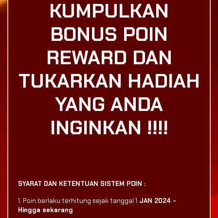
KUMPULKAN
BONUS POIN
REWARD DAN
TUKARKAN HADIAH
YANG ANDA
INGINKAN !!!!
SYARAT DAN KETENTUAN SISTEM POIN :
1. Poin berlaku terhitung sejak tanggal 1
JAN 2024 -
Hingga sekarang