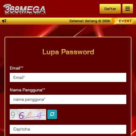
Daftar
Selamat datang di 368mega Situs Judi
Lupa Password
Email**
Nama Pengguna**