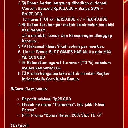
🚀 Bonus harian langsung diberikan di depan!
Contoh: Deposit Rp100.000 + Bonus 20% =
Rp120.000
Turnover (TO) 7x: Rp120.000 x 7 = Rp840.000
🛑 Batas taruhan per match tidak boleh melebihi
nilai deposit.
Jika melebihi, bonus dan kemenangan dianggap
hangus.
🕒 Maksimal klaim: 3 kali sehari per member.
Untuk Bonus SLOT GAMES HARIAN itu ada MAX
WD 500.000
📝 Selesaikan syarat turnover (TO 7x) sebelum
melakukan withdraw.
🆔 Promo hanya berlaku untuk member Region
Indonesia.📝 Cara Klaim Bonus
📝Cara Klaim bonus
Deposit minimal Rp20.000
Masuk ke menu "Transaksi", lalu pilih “Klaim
Promo”
Pilih Promo “Bonus Harian 20% Slot TO x7”
❗ Catatan: